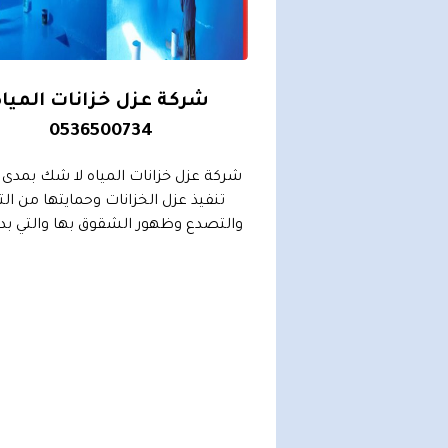
خزانات بالرياض
شركة عزل خزانات المياه
0536500734
0536500
ت بالرياض تمثل خزانات
شركة عزل خزانات المياه لا شك بمدى 
غة لدى الكثيرين من اجل
تنفيذ عزل الخزانات وحمايتها من ال
ن وفير من الماء على
والتصدع وظهور الشقوق بها والتي بدور
بيل...