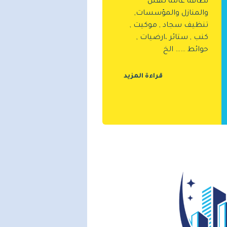
نظافة عامة للفلل
والمنازل والمؤسسات,
تنظيف سجاد , موكيت ,
كنب , ستائر ،ارضيات ,
حوائط …… الخ
قراءة المزيد