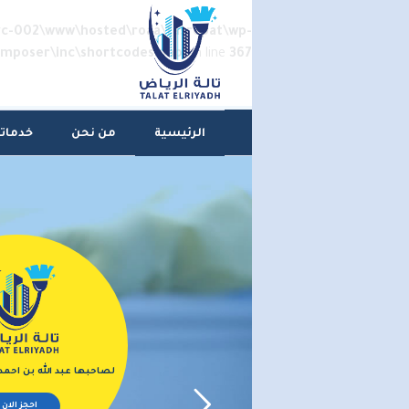
vc-002\www\hosted\roaa\tasropat\wp-
omposer\inc\shortcodes.php
on line
367
الرئيسية
من نحن
خدماتن
لصاحبها عبد الله بن احم
احجز الان