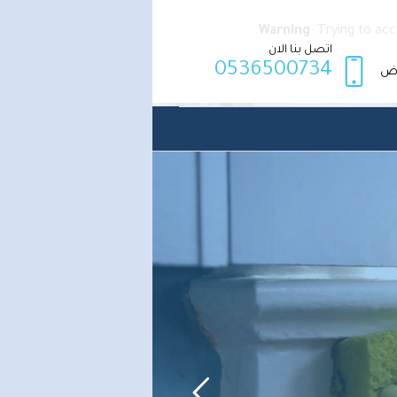
Warning
: Trying to ac
اتصل بنا الان
0536500734
اض