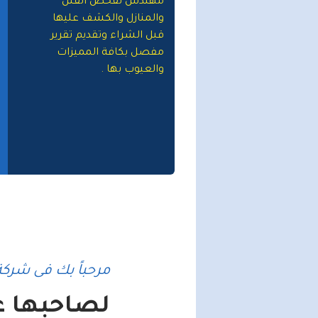
مهندس لفحص الفلل
والمنازل والكشف عليها
قبل الشراء وتقديم تقرير
مفصل بكافة المميزات
والعيوب بها .
مرحباً بك فى شركة 
لصاحبها عب