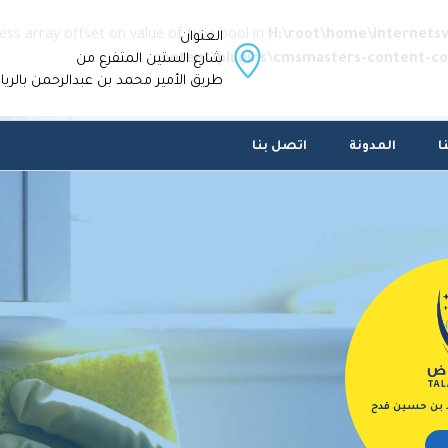
cess array offset on value of type bool in
H:\root\home\internets
العنوان
content\plugins\cmsmasters-content-c
شارع الستين المتفرع من
طريق الأمير محمد بن عبدالرحمن بالري
ا
المدونة
اتصل بنا
د بن حسين قدح