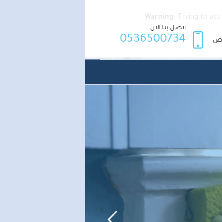
Warning
: Trying to ac
اتصل بنا الان
0536500734
اض