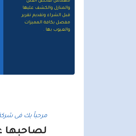
مهندس لفحص الفلل
والمنازل والكشف عليها
قبل الشراء وتقديم تقرير
مفصل بكافة المميزات
والعيوب بها .
مرحباً بك فى شركة 
لصاحبها عب