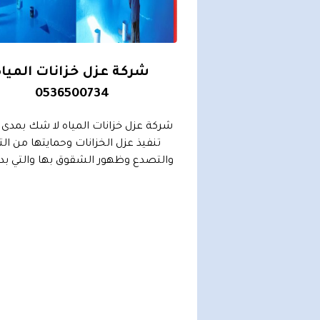
خزانات بالرياض
شركة عزل خزانات المياه
0536500734
0536500
ت بالرياض تمثل خزانات
شركة عزل خزانات المياه لا شك بمدى 
غة لدى الكثيرين من اجل
تنفيذ عزل الخزانات وحمايتها من ال
ن وفير من الماء على
والتصدع وظهور الشقوق بها والتي بدور
بيل...