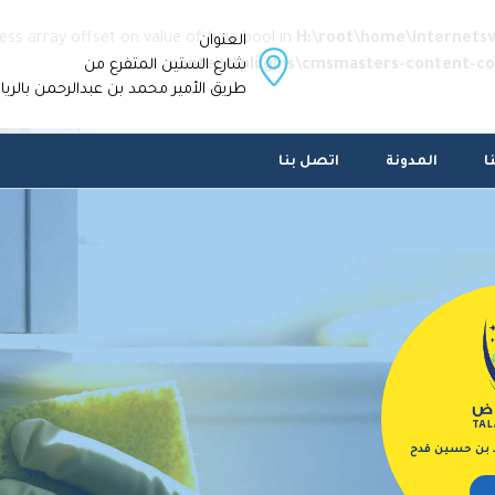
cess array offset on value of type bool in
H:\root\home\internets
العنوان
content\plugins\cmsmasters-content-c
شارع الستين المتفرع من
طريق الأمير محمد بن عبدالرحمن بالري
ا
المدونة
اتصل بنا
د بن حسين قدح