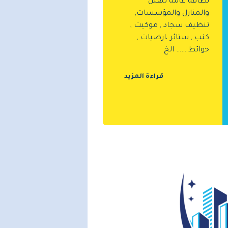
نظافة عامة للفلل
والمنازل والمؤسسات,
تنظيف سجاد , موكيت ,
كنب , ستائر ،ارضيات ,
حوائط …… الخ
قراءة المزيد