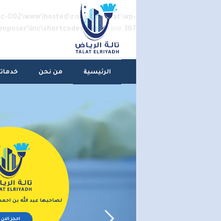
vc-002\www\hosted\roaa\tasropat\wp-
omposer\inc\shortcodes.php
on line
367
الرئيسية
من نحن
خدماتن
لصاحبها عبد الله بن احم
احجز الان